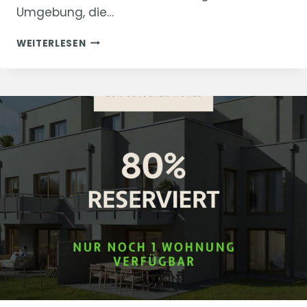
Umgebung, die…
“ZUR
WEITERLESEN
GÖTSCHER
MÜHLE”
–
WOHNUNG
2
VERKAUFT