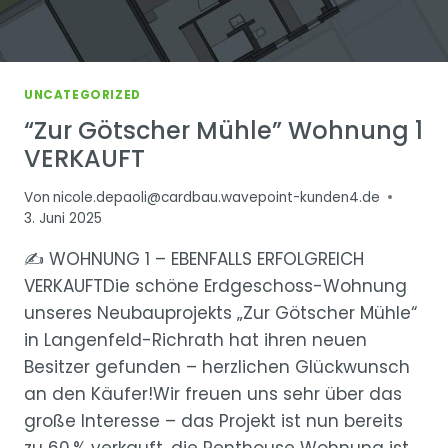
UNCATEGORIZED
“Zur Götscher Mühle” Wohnung 1
VERKAUFT
Von
nicole.depaoli@cardbau.wavepoint-kunden4.de
3. Juni 2025
✍ WOHNUNG 1 – EBENFALLS ERFOLGREICH
VERKAUFTDie schöne Erdgeschoss-Wohnung
unseres Neubauprojekts „Zur Götscher Mühle“
in Langenfeld-Richrath hat ihren neuen
Besitzer gefunden – herzlichen Glückwunsch
an den Käufer!Wir freuen uns sehr über das
große Interesse – das Projekt ist nun bereits
zu 60 % verkauft, die Penthouse Wohnung ist