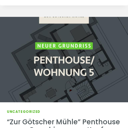
MÜHLE”
WOHNUNG
2
–
RESERVIERT
UNCATEGORIZED
“Zur Götscher Mühle” Penthouse