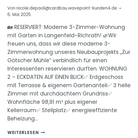
Von
nicole.depaoli@cardbau.wavepoint-kunden4.de
6. Mai 2025
🏡 RESERVIERT: Moderne 3-Zimmer-Wohnung
mit Garten in Langenfeld-Richrath! 🌿Wir
freuen uns, dass wir diese moderne 3-
Zimmerwohnung unseres Neubauprojekts „Zur
Götscher Mühle“ verbindlich für einen
Interessenten reservieren durften. WOHNUNG
2 – ECKDATEN AUF EINEN BLICK✅ Erdgeschoss
mit Terrasse & eigenem Gartenanteil✅ 3 helle
Zimmer mit durchdachtem Grundriss✅
Wohnfläche 98,91 m² plus eigener
Kellerraum✅ Stellplatz✅ energieeffiziente
Beheizung…
“ZUR
WEITERLESEN
GÖTSCHER