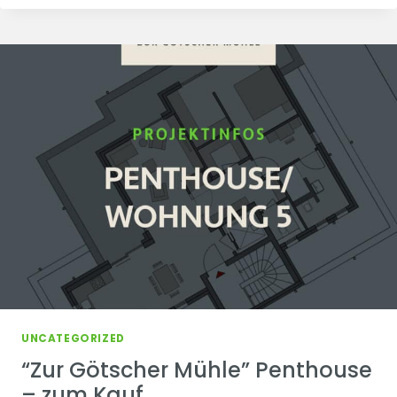
MÜHLE”
PENTHOUSE
NEUER
GRUNDRISS
–
ZUM
KAUF
UNCATEGORIZED
“Zur Götscher Mühle” Penthouse
– zum Kauf