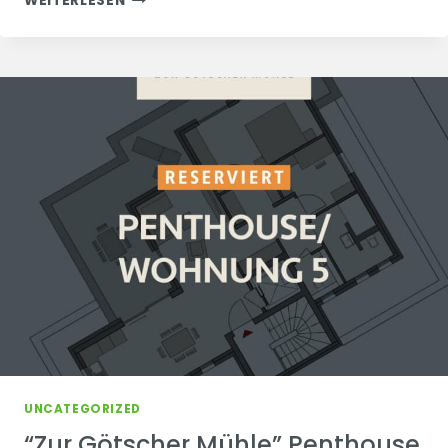
WEITERLESEN
GÖTSCHER
MÜHLE”
80%
RESERVIERT
UNCATEGORIZED
“Zur Götscher Mühle” Penthouse