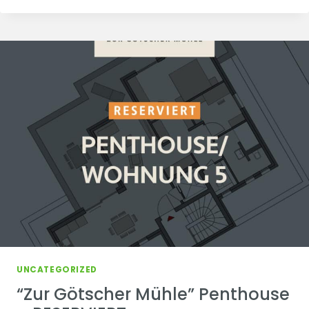
MÜHLE”
80%
RESERVIERT
UNCATEGORIZED
“Zur Götscher Mühle” Penthouse