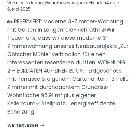
Von
nicole.depaoli@cardbau.wavepoint-kunden4.de
6. Mai 2025
🏡 RESERVIERT: Moderne 3-Zimmer-Wohnung
mit Garten in Langenfeld-Richrath! 🌿Wir
freuen uns, dass wir diese moderne 3-
Zimmerwohnung unseres Neubauprojekts „Zur
Götscher Mühle“ verbindlich für einen
Interessenten reservieren durften. WOHNUNG
2 – ECKDATEN AUF EINEN BLICK✅ Erdgeschoss
mit Terrasse & eigenem Gartenanteil✅ 3 helle
Zimmer mit durchdachtem Grundriss✅
Wohnfläche 98,91 m² plus eigener
Kellerraum✅ Stellplatz✅ energieeffiziente
Beheizung…
“ZUR
WEITERLESEN
GÖTSCHER