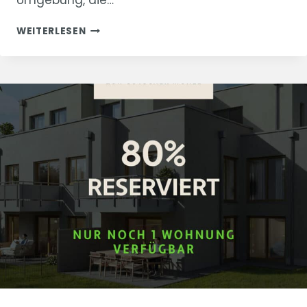
Umgebung, die…
“ZUR
WEITERLESEN
GÖTSCHER
MÜHLE”
–
WOHNUNG
2
VERKAUFT