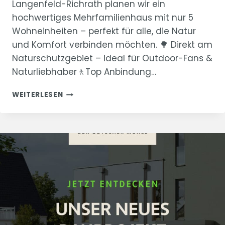
Langenfeld-Richrath planen wir ein
hochwertiges Mehrfamilienhaus mit nur 5
Wohneinheiten – perfekt für alle, die Natur
und Komfort verbinden möchten. 🌳 Direkt am
Naturschutzgebiet – ideal für Outdoor-Fans &
Naturliebhaber🚶‍Top Anbindung…
DAS
WEITERLESEN
EXPOSÉ
ZUM
PROJEKT
„ZUR
GÖTSCHER
MÜHLE“