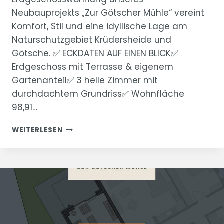
Neubauprojekts „Zur Götscher Mühle“ vereint
Komfort, Stil und eine idyllische Lage am
Naturschutzgebiet Krüdersheide und
Götsche. ✅ ECKDATEN AUF EINEN BLICK✅
Erdgeschoss mit Terrasse & eigenem
Gartenanteil✅ 3 helle Zimmer mit
durchdachtem Grundriss✅ Wohnfläche
98,91…
“ZUR
WEITERLESEN
GÖTSCHER
MÜHLE”
WOHNUNG
2
–
ZUM
KAUF