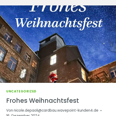
UNCATEGORIZED
Frohes Weihnachtsfest
Von
nicole.depaoli@cardbau.wavepoint-kunden4.de
16. Dezember 2024